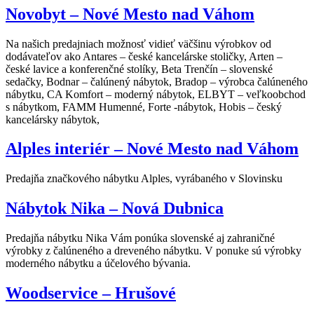
Novobyt – Nové Mesto nad Váhom
Na našich predajniach možnosť vidieť väčšinu výrobkov od
dodávateľov ako Antares – české kancelárske stoličky, Arten –
české lavice a konferenčné stolíky, Beta Trenčín – slovenské
sedačky, Bodnar – čalúnený nábytok, Bradop – výrobca čalúneného
nábytku, CA Komfort – moderný nábytok, ELBYT – veľkoobchod
s nábytkom, FAMM Humenné, Forte -nábytok, Hobis – český
kancelársky nábytok,
Alples interiér – Nové Mesto nad Váhom
Predajňa značkového nábytku Alples, vyrábaného v Slovinsku
Nábytok Nika – Nová Dubnica
Predajňa nábytku Nika Vám ponúka slovenské aj zahraničné
výrobky z čalúneného a dreveného nábytku. V ponuke sú výrobky
moderného nábytku a účelového bývania.
Woodservice – Hrušové