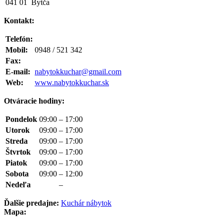
041 01 Bytča
Kontakt:
Telefón:
Mobil:
0948 / 521 342
Fax:
E-mail:
nabytokkuchar@gmail.com
Web:
www.nabytokkuchar.sk
Otváracie hodiny:
Pondelok
09:00
–
17:00
Utorok
09:00
–
17:00
Streda
09:00
–
17:00
Štvrtok
09:00
–
17:00
Piatok
09:00
–
17:00
Sobota
09:00
–
12:00
Nedeľa
–
Ďalšie predajne:
Kuchár nábytok
Mapa: