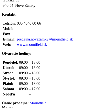
Gúgska 53
940 54 Nové Zámky
Kontakt:
Telefón:
035 / 640 60 66
Mobil:
Fax:
E-mail:
predajna.novezamky@mountfield.sk
Web:
www.mountfield.sk
Otváracie hodiny:
Pondelok
09:00
–
18:00
Utorok
09:00
–
18:00
Streda
09:00
–
18:00
Štvrtok
09:00
–
18:00
Piatok
09:00
–
18:00
Sobota
09:00
–
17:00
Nedeľa
–
Ďalšie predajne:
Mountfield
Mapa: