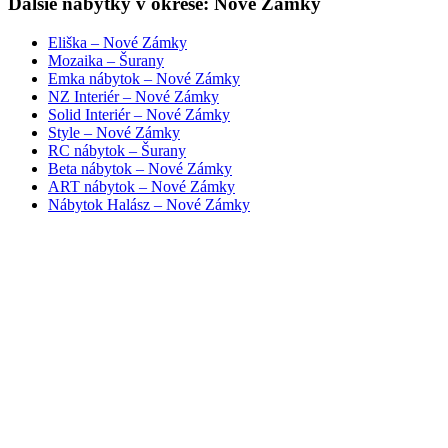
Ďalšie nábytky v okrese: Nové Zámky
Eliška – Nové Zámky
Mozaika – Šurany
Emka nábytok – Nové Zámky
NZ Interiér – Nové Zámky
Solid Interiér – Nové Zámky
Style – Nové Zámky
RC nábytok – Šurany
Beta nábytok – Nové Zámky
ART nábytok – Nové Zámky
Nábytok Halász – Nové Zámky