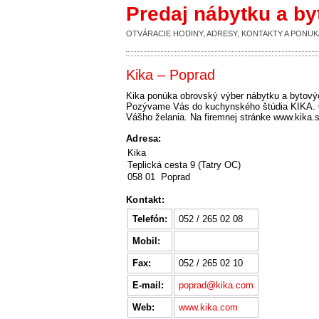
Predaj nábytku a b
OTVÁRACIE HODINY, ADRESY, KONTAKTY A PON
Kika – Poprad
Kika ponúka obrovský výber nábytku a bytových
Pozývame Vás do kuchynského štúdia KIKA. O
Vášho želania. Na firemnej stránke www.kika.s
Adresa:
Kika
Teplická cesta 9 (Tatry OC)
058 01 Poprad
Kontakt:
Telefón:
052 / 265 02 08
Mobil:
Fax:
052 / 265 02 10
E-mail:
poprad@kika.com
Web:
www.kika.com