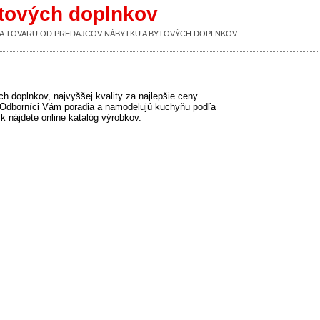
ytových doplnkov
UKA TOVARU OD PREDAJCOV NÁBYTKU A BYTOVÝCH DOPLNKOV
 doplnkov, najvyššej kvality za najlepšie ceny.
dborníci Vám poradia a namodelujú kuchyňu podľa
k nájdete online katalóg výrobkov.