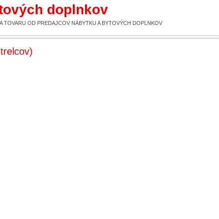
ytových doplnkov
UKA TOVARU OD PREDAJCOV NÁBYTKU A BYTOVÝCH DOPLNKOV
trelcov)