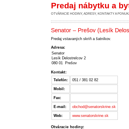
Predaj nábytku a b
OTVÁRACIE HODINY, ADRESY, KONTAKTY A PON
Senator – Prešov (Lesík Delos
Predaj vstavaných skríň a šatníkov.
Adresa:
Senator
Lesík Delostrelcov 2
080 01 Prešov
Kontakt:
Telefón:
051 / 381 02 82
Mobil:
Fax:
E-mail:
obchod@senatorskrine.sk
Web:
www.senatorskrine.sk
Otváracie hodiny: