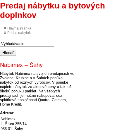
Predaj nábytku a bytových
doplnkov
Hlavná stránka
Pridať nábytok
Nabimex – Šahy
Nábytok Nabimex na svojich predajniach vo
Zvolene, Krupine a v Šahách ponúka
nábytok od rôznych výrobcov. V ponuke
nájdete nábytok za akciové ceny a taktiež
širokú ponuku parkiet. Na všetkých
predajniach je možné nakupovať cez
splátkové spoločnosti Quatro, Cetelem,
Home Kredit.
Adresa:
Nabimex
Ľ. Štúra 355/14
936 01 Šahy