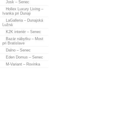
Josk – Senec
Hollex Luxury Living –
Ivanka pri Dunaji
LaGalleria – Dunajská
Lužná
K2K interiér – Senec
Bazár nábytku – Most
pri Bratislave
Dalno – Senec
Eden Domus – Senec
M-Variant – Rovinka