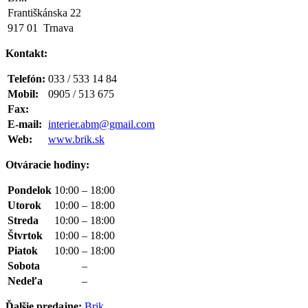
Františkánska 22
917 01 Trnava
Kontakt:
Telefón:
033 / 533 14 84
Mobil:
0905 / 513 675
Fax:
E-mail:
interier.abm@gmail.com
Web:
www.brik.sk
Otváracie hodiny:
Pondelok
10:00
–
18:00
Utorok
10:00
–
18:00
Streda
10:00
–
18:00
Štvrtok
10:00
–
18:00
Piatok
10:00
–
18:00
Sobota
–
Nedeľa
–
Ďalšie predajne:
Brik