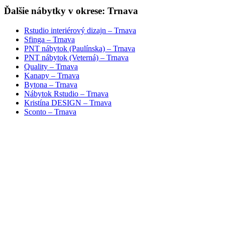
Ďalšie nábytky v okrese: Trnava
Rstudio interiérový dizajn – Trnava
Sfinga – Trnava
PNT nábytok (Paulínska) – Trnava
PNT nábytok (Veterná) – Trnava
Quality – Trnava
Kanapy – Trnava
Bytona – Trnava
Nábytok Rstudio – Trnava
Kristína DESIGN – Trnava
Sconto – Trnava