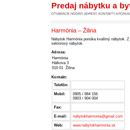
Predaj nábytku a b
OTVÁRACIE HODINY, ADRESY, KONTAKTY A PON
Harmónia – Žilina
Nábytok Harmónia ponúka kvalitný nábytok. Z
sektorový nábytok.
Adresa:
Harmónia
Hálkova 3
010 01 Žilina
Kontakt:
Telefón:
Mobil:
0905 / 984 156
0903 / 904 004
Fax:
E-mail:
nabytokharmonia@gmail.com
Web:
www.nabytokharmonia.sk