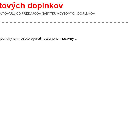
ytových doplnkov
UKA TOVARU OD PREDAJCOV NÁBYTKU A BYTOVÝCH DOPLNKOV
 ponuky si môžete vybrať, čalúnený masívny a