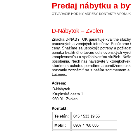
Predaj nábytku a b
OTVÁRACIE HODINY, ADRESY, KONTAKTY A PON
D-Nábytok – Zvolen
Značka D-NÁBYTOK garantuje kvalitné služby, 
pracovných a verejných interiérov. Ponúkame ši
ceny. Snažíme sa uspokojiť potreby a požiada
ponuka kvalitného tovaru od slovenských výro
komplexnosťou a spoľahlivosťou služieb. Naše 
pôsobenia. Nech nás navštívite v ktorejkoľve
ktorému s ochotou poradíme a pomôžeme uskuto
pozvanie zoznámiť sa s naším sortimentom a n
Lučenec.
Adresa:
D-Nábytok
Krupinská cesta 1
960 01 Zvolen
Kontakt:
Telefón:
045 / 533 19 55
Mobil:
0907 / 768 035