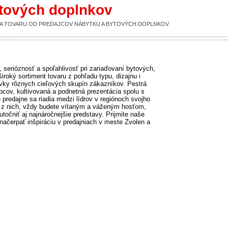
ytových doplnkov
UKA TOVARU OD PREDAJCOV NÁBYTKU A BYTOVÝCH DOPLNKOV
serióznosť a spoľahlivosť pri zariaďovaní bytových,
roký sortiment tovaru z pohľadu typu, dizajnu i
vky rôznych cieľových skupín zákazníkov. Pestrá
bcov, kultivovaná a podnetná prezentácia spolu s
predajne sa riadia medzi lídrov v regiónoch svojho
k z nich, vždy budete vítaným a váženým hosťom,
čniť aj najnáročnejšie predstavy. Prijmite naše
ačerpať inšpiráciu v predajniach v meste Zvolen a