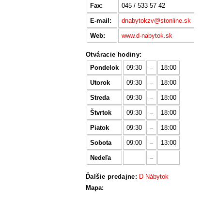
Fax:
045 / 533 57 42
E-mail:
dnabytokzv@stonline.sk
Web:
www.d-nabytok.sk
Otváracie hodiny:
Pondelok
09:30
–
18:00
Utorok
09:30
–
18:00
Streda
09:30
–
18:00
Štvrtok
09:30
–
18:00
Piatok
09:30
–
18:00
Sobota
09:00
–
13:00
Nedeľa
–
Ďalšie predajne:
D-Nábytok
Mapa: