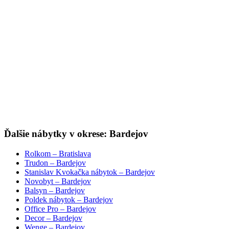
Ďalšie nábytky v okrese: Bardejov
Rolkom – Bratislava
Trudon – Bardejov
Stanislav Kvokačka nábytok – Bardejov
Novobyt – Bardejov
Balsyn – Bardejov
Poldek nábytok – Bardejov
Office Pro – Bardejov
Decor – Bardejov
Wenge – Bardejov