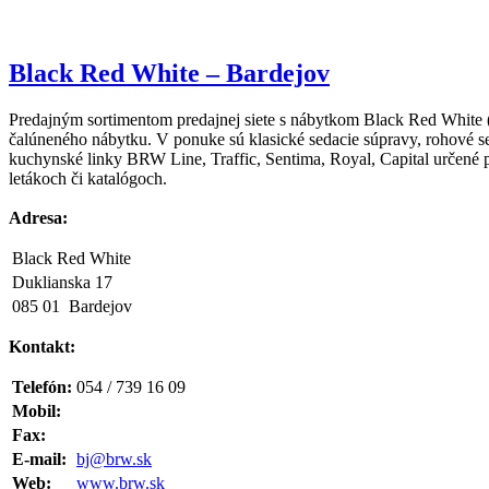
Black Red White – Bardejov
Predajným sortimentom predajnej siete s nábytkom Black Red White (B
čalúneného nábytku. V ponuke sú klasické sedacie súpravy, rohové 
kuchynské linky BRW Line, Traffic, Sentima, Royal, Capital určené 
letákoch či katalógoch.
Adresa:
Black Red White
Duklianska 17
085 01 Bardejov
Kontakt:
Telefón:
054 / 739 16 09
Mobil:
Fax:
E-mail:
bj@brw.sk
Web:
www.brw.sk