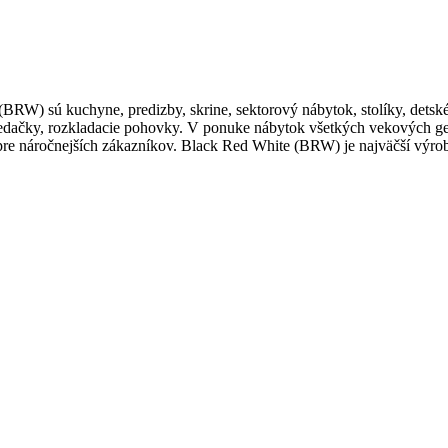
RW) sú kuchyne, predizby, skrine, sektorový nábytok, stolíky, detské 
sedačky, rozkladacie pohovky. V ponuke nábytok všetkých vekových ge
pre náročnejších zákazníkov. Black Red White (BRW) je najväčší výro