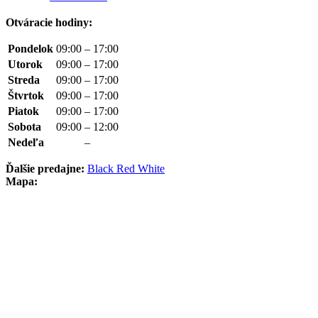
Otváracie hodiny:
Pondelok
09:00
–
17:00
Utorok
09:00
–
17:00
Streda
09:00
–
17:00
Štvrtok
09:00
–
17:00
Piatok
09:00
–
17:00
Sobota
09:00
–
12:00
Nedeľa
–
Ďalšie predajne:
Black Red White
Mapa: