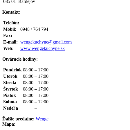
085 01 Bardejov
Kontakt:
Telefón:
Mobil:
0948 / 764 794
Fax:
E-mail:
wengekuchyne@gmail.com
Web:
www.wengekuchyne.sk
Otváracie hodiny:
Pondelok
08:00
–
17:00
Utorok
08:00
–
17:00
Streda
08:00
–
17:00
Štvrtok
08:00
–
17:00
Piatok
08:00
–
17:00
Sobota
08:00
–
12:00
Nedeľa
–
Ďalšie predajne:
Wenge
Mapa: