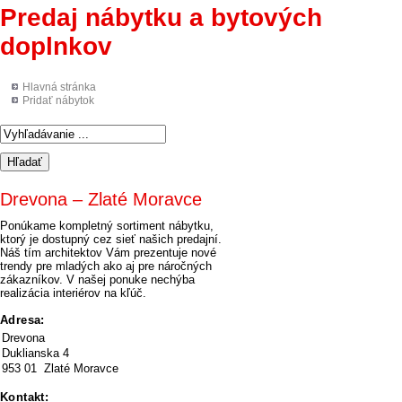
Predaj nábytku a bytových
doplnkov
Hlavná stránka
Pridať nábytok
Drevona – Zlaté Moravce
Ponúkame kompletný sortiment nábytku,
ktorý je dostupný cez sieť našich predajní.
Náš tím architektov Vám prezentuje nové
trendy pre mladých ako aj pre náročných
zákazníkov. V našej ponuke nechýba
realizácia interiérov na kľúč.
Adresa:
Drevona
Duklianska 4
953 01 Zlaté Moravce
Kontakt: