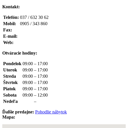
Kontakt:
Telefón:
037 / 632 30 62
Mobil:
0905 / 343 860
Fax:
E-mail:
Web:
Otváracie hodiny:
Pondelok
09:00
–
17:00
Utorok
09:00
–
17:00
Streda
09:00
–
17:00
Štvrtok
09:00
–
17:00
Piatok
09:00
–
17:00
Sobota
09:00
–
12:00
Nedeľa
–
Ďalšie predajne:
Pohodlie nábytok
Mapa: